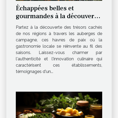
Échappées belles et
gourmandes à la découverte
des auberges de campagne
Partez à la découverte des trésors cachés
et de leurs menus innovants
de nos régions à travers les auberges de
campagne, ces havres de paix où la
gastronomie locale se réinvente au fil des
saisons. Laissez-vous charmer par
l'authenticité et l'innovation culinaire qui
caractérisent ces établissements,
témoignages d'un...