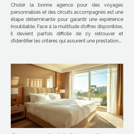
et des circuits accompagnés ?
Choisir la bonne agence pour des voyages
personnalisés et des circuits accompagnés est une
étape déterminante pour garantir une expérience
inoubliable. Face à la multitude d’offres disponibles,
il devient parfois difficile de s’y retrouver et
d’identifier les critères qui assurent une prestation...