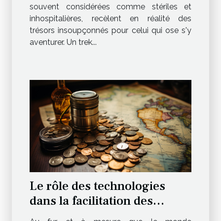
souvent considérées comme stériles et
inhospitalières, recèlent en réalité des
trésors insoupçonnés pour celui qui ose s'y
aventurer. Un trek...
Le rôle des technologies
dans la facilitation des
voyages : exploration de la