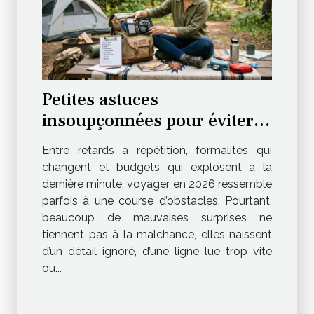
Petites astuces
insoupçonnées pour éviter
les mauvaises surprises en
Entre retards à répétition, formalités qui
voyage
changent et budgets qui explosent à la
dernière minute, voyager en 2026 ressemble
parfois à une course d’obstacles. Pourtant,
beaucoup de mauvaises surprises ne
tiennent pas à la malchance, elles naissent
d’un détail ignoré, d’une ligne lue trop vite
ou...