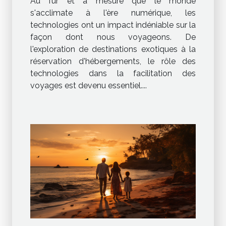
Au fur et à mesure que le monde
cagnotte de voyage en ligne
s'acclimate à l'ère numérique, les
technologies ont un impact indéniable sur la
façon dont nous voyageons. De
l'exploration de destinations exotiques à la
réservation d'hébergements, le rôle des
technologies dans la facilitation des
voyages est devenu essentiel....