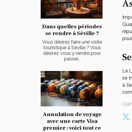
As
Impo
Quan
Dans quelles périodes
répu
se rendre à Séville ?
pour
Vous désirez faire une visite
touristique à Séville ? Vous
désirez vous y rendre pour
Se
passer...
Le L
se t
à l’
comp
1 ju
Annulation de voyage
avec une carte Visa
premier : voici tout ce