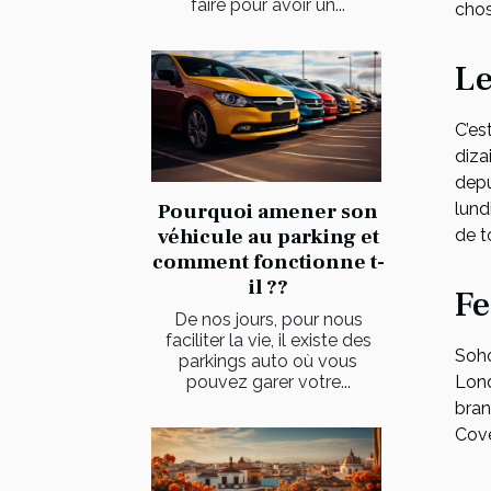
faire pour avoir un...
chos
Le
C’es
diza
depu
lund
Pourquoi amener son
véhicule au parking et
de t
comment fonctionne t-
il ??
Fe
De nos jours, pour nous
faciliter la vie, il existe des
Soho
parkings auto où vous
Lond
pouvez garer votre...
bran
Cove