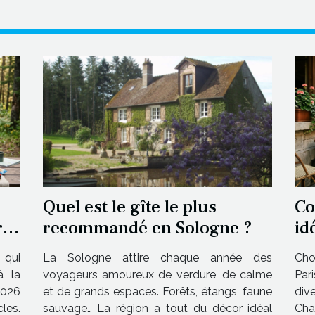
Quel est le gîte le plus
Co
r
recommandé en Sologne ?
id
n
 qui
La Sologne attire chaque année des
Choi
à la
voyageurs amoureux de verdure, de calme
Par
026
et de grands espaces. Forêts, étangs, faune
div
les.
sauvage… La région a tout du décor idéal
Ch